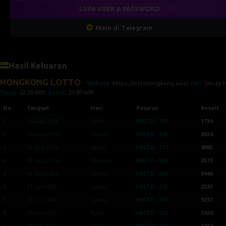
LUPA USER & PASSWORD
Main di Telegram
•
Hasil Keluaran
HONGKONG LOTTO
Website:
https://lottohongkong.asia/
, Hari:
Setiap H
Tutup:
22:20 WIB
, Result:
23:00 WIB
No
Tanggal
Hari
Pasaran
Result
1
05 Aug 2026
Rabu
HKLTO - 357
1739
2
04 Aug 2026
Selasa
HKLTO - 356
8824
3
03 Aug 2026
Senin
HKLTO - 355
4885
4
02 Aug 2026
Minggu
HKLTO - 354
0570
5
01 Aug 2026
Sabtu
HKLTO - 353
8446
6
31 Jul 2026
Jumat
HKLTO - 352
2535
7
30 Jul 2026
Kamis
HKLTO - 351
9237
8
29 Jul 2026
Rabu
HKLTO - 350
3930
9
28 Jul 2026
Selasa
HKLTO - 349
7437