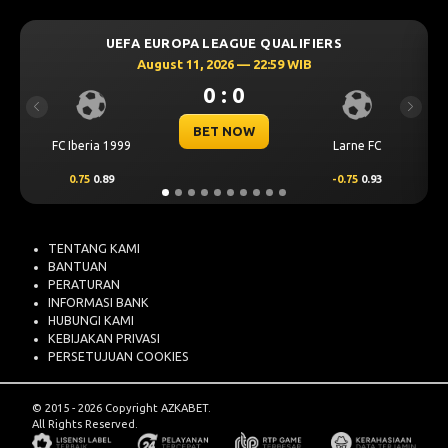
UEFA CHAMPIONS LEAGUE QUALIFIERS
August 11, 2026 — 22:59 WIB
0 : 0
Previous
Next
BET NOW
C
Bodo Glimt
Union Saint-Gilloise
93
0.75
0.77
-0.75
-0.95
TENTANG KAMI
BANTUAN
PERATURAN
INFORMASI BANK
HUBUNGI KAMI
KEBIJAKAN PRIVASI
PERSETUJUAN COOKIES
© 2015 - 2026 Copyright AZKABET.
All Rights Reserved.