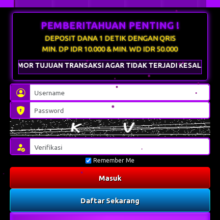
•
PEMBERITAHUAN PENTING !
DEPOSIT DANA 1 DETIK DENGAN QRIS
•
MIN. DP IDR 10.000 & MIN. WD IDR 50.000
 NOMOR TUJUAN TRANSAKSI AGAR TIDAK TERJADI KESALAHAN P
•
•
•
•
•
•
•
Remember Me
•
•
Masuk
•
Daftar Sekarang
•